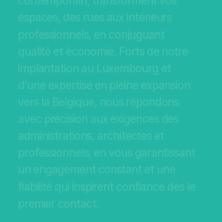
c
o
n
t
e
m
p
o
r
a
i
n
,
t
r
a
n
s
f
o
r
m
e
n
t
v
o
s
e
s
p
a
c
e
s
,
d
e
s
r
u
e
s
a
u
x
i
n
t
é
r
i
e
u
r
s
p
r
o
f
e
s
s
i
o
n
n
e
l
s
,
e
n
c
o
n
j
u
g
u
a
n
t
q
u
a
l
i
t
é
e
t
é
c
o
n
o
m
i
e
.
F
o
r
t
s
d
e
n
o
t
r
e
i
m
p
l
a
n
t
a
t
i
o
n
a
u
L
u
x
e
m
b
o
u
r
g
e
t
d
’
u
n
e
e
x
p
e
r
t
i
s
e
e
n
p
l
e
i
n
e
e
x
p
a
n
s
i
o
n
v
e
r
s
l
a
B
e
l
g
i
q
u
e
,
n
o
u
s
r
é
p
o
n
d
o
n
s
a
v
e
c
p
r
é
c
i
s
i
o
n
a
u
x
e
x
i
g
e
n
c
e
s
d
e
s
a
d
m
i
n
i
s
t
r
a
t
i
o
n
s
,
a
r
c
h
i
t
e
c
t
e
s
e
t
p
r
o
f
e
s
s
i
o
n
n
e
l
s
,
e
n
v
o
u
s
g
a
r
a
n
t
i
s
s
a
n
t
u
n
e
n
g
a
g
e
m
e
n
t
c
o
n
s
t
a
n
t
e
t
u
n
e
f
i
a
b
i
l
i
t
é
q
u
i
i
n
s
p
i
r
e
n
t
c
o
n
f
i
a
n
c
e
d
è
s
l
e
p
r
e
m
i
e
r
c
o
n
t
a
c
t
.