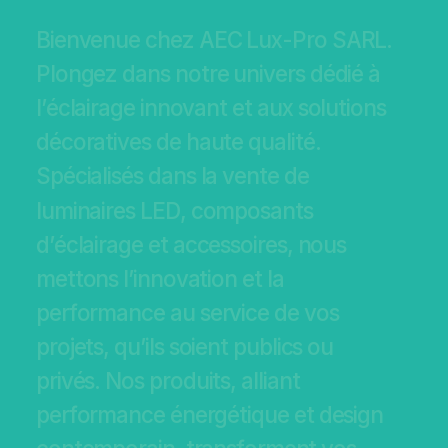
B
i
e
n
v
e
n
u
e
c
h
e
z
A
E
C
L
u
x
-
P
r
o
S
A
R
L
.
P
l
o
n
g
e
z
d
a
n
s
n
o
t
r
e
u
n
i
v
e
r
s
d
é
d
i
é
à
l
’
é
c
l
a
i
r
a
g
e
i
n
n
o
v
a
n
t
e
t
a
u
x
s
o
l
u
t
i
o
n
s
d
é
c
o
r
a
t
i
v
e
s
d
e
h
a
u
t
e
q
u
a
l
i
t
é
.
S
p
é
c
i
a
l
i
s
é
s
d
a
n
s
l
a
v
e
n
t
e
d
e
l
u
m
i
n
a
i
r
e
s
L
E
D
,
c
o
m
p
o
s
a
n
t
s
d
’
é
c
l
a
i
r
a
g
e
e
t
a
c
c
e
s
s
o
i
r
e
s
,
n
o
u
s
m
e
t
t
o
n
s
l
’
i
n
n
o
v
a
t
i
o
n
e
t
l
a
p
e
r
f
o
r
m
a
n
c
e
a
u
s
e
r
v
i
c
e
d
e
v
o
s
p
r
o
j
e
t
s
,
q
u
’
i
l
s
s
o
i
e
n
t
p
u
b
l
i
c
s
o
u
p
r
i
v
é
s
.
N
o
s
p
r
o
d
u
i
t
s
,
a
l
l
i
a
n
t
p
e
r
f
o
r
m
a
n
c
e
é
n
e
r
g
é
t
i
q
u
e
e
t
d
e
s
i
g
n